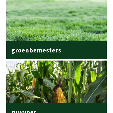
groenbemesters
ruwvoer