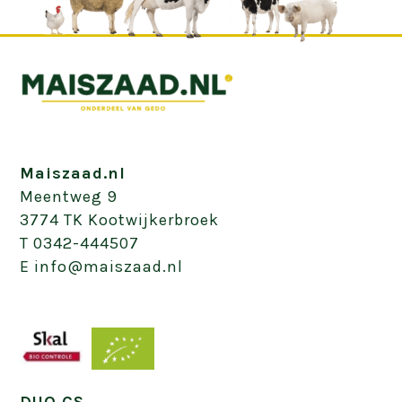
Maiszaad.nl
Meentweg 9
3774 TK Kootwijkerbroek
T 0342-444507
E info@maiszaad.nl
DUO CS