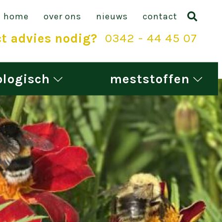
home
over ons
nieuws
contact
ct advies nodig?
0342 - 44 45 07
ologisch
meststoffen