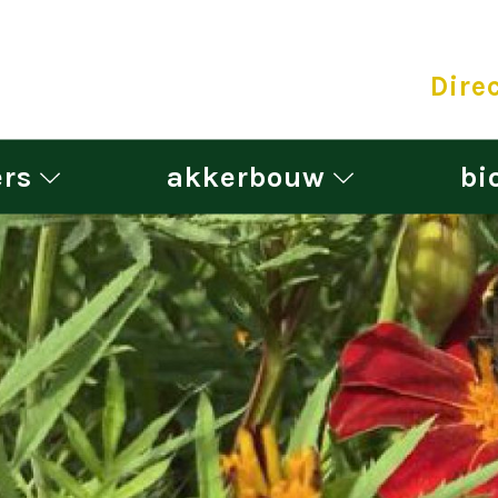
Dire
rs
akkerbouw
bi