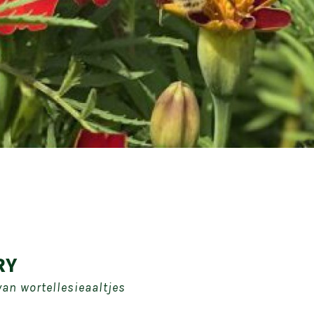
RY
van wortellesieaaltjes