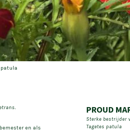
 patula
PROUD MA
etrans.
Sterke bestrijder 
Tagetes patula
nbemester en als