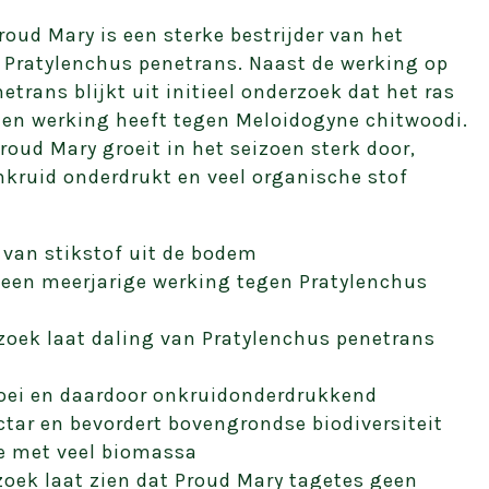
roud Mary is een sterke bestrijder van het
e Pratylenchus penetrans. Naast de werking op
trans blijkt uit initieel onderzoek dat het ras
een werking heeft tegen Meloidogyne chitwoodi.
roud Mary groeit in het seizoen sterk door,
kruid onderdrukt en veel organische stof
van stikstof uit de bodem
 een meerjarige werking tegen Pratylenchus
zoek laat daling van Pratylenchus penetrans
oei en daardoor onkruidonderdrukkend
ctar en bevordert bovengrondse biodiversiteit
e met veel biomassa
rzoek laat zien dat Proud Mary tagetes geen