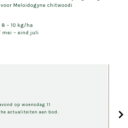
 voor Meloidogyne chitwoodi
 8 – 10 kg/ha
 mei – eind juli
eavond op woensdag 11
he actualiteiten aan bod.
Volg
slide