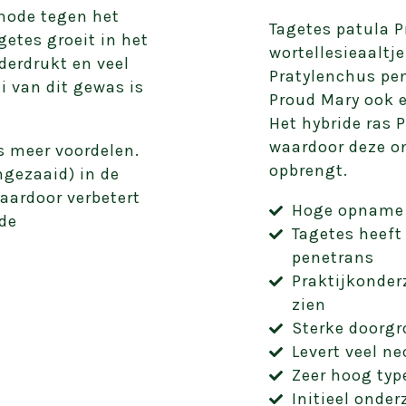
hode tegen het
Tagetes patula P
getes groeit in het
wortellesieaaltj
derdrukt en veel
Pratylenchus pene
i van dit gewas is
Proud Mary ook 
Het hybride ras P
waardoor deze on
s meer voordelen.
opbrengt.
ngezaaid) in de
aardoor verbetert
Hoge opname 
de
Tagetes heeft
penetrans
Praktijkonder
zien
Sterke doorgr
Levert veel ne
Zeer hoog typ
Initieel onde